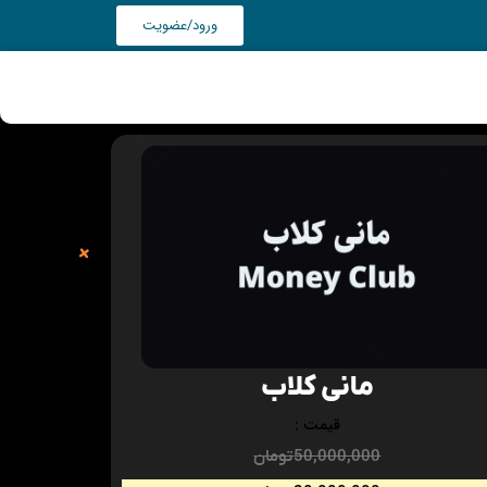
ورود/عضویت
مانی کلاب
قیمت :
50,000,000
تومان