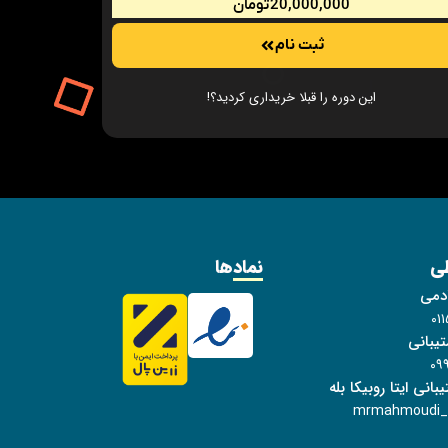
20,000,000
تومان
ثبت نام
این دوره را قبلا خریداری کردید؟!
طی
نمادها
ادمی
۰۱
یبانی
۰۹
انی ایتا روبیکا بله
mrmahmoudi_s