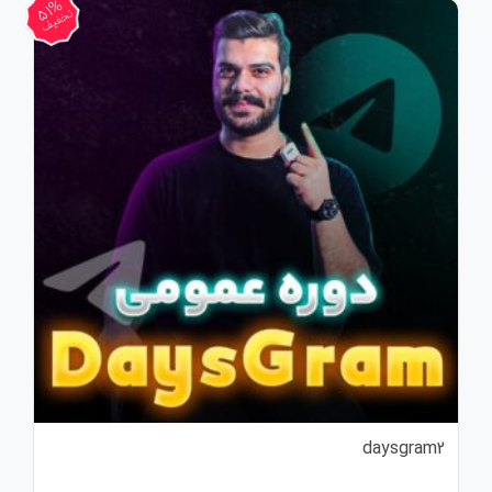
51%
تخفیف
daysgram2