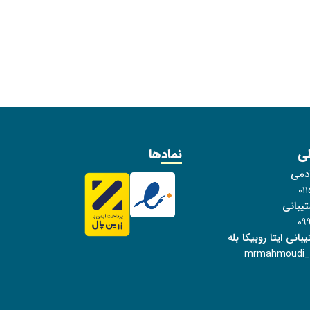
طی
نمادها
ادمی
۰۱
یبانی
۰۹
انی ایتا روبیکا بله
mrmahmoudi_s