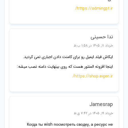
https://admingpt.ir/
ندا حسینی
خرداد 11, 1405 در 1:58 ب.ظ
ایکاش فیلد ایمیل رو برای کامنت دادن اجباری نمی کردید.
اینجا افزونه المنتور هست که روی بینهایت دامنه نصب میشه:
https://shop.eigen.ir/
Jamesrap
خرداد 19, 1405 در 7:42 ق.ظ
Когда ты wish посмотреть сводку, а ресурс не