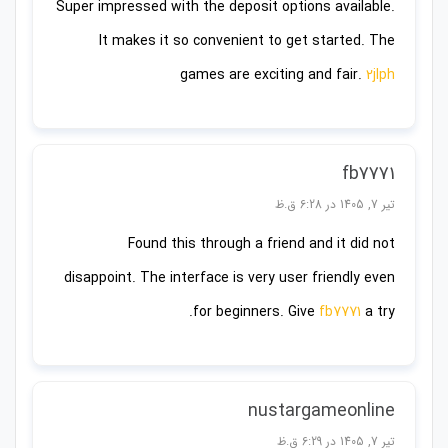
Super impressed with the deposit options available.
It makes it so convenient to get started. The
games are exciting and fair.
2jlph
fb7771
تیر 7, 1405 در 6:28 ق.ظ
Found this through a friend and it did not
disappoint. The interface is very user friendly even
for beginners. Give
fb7771
a try.
nustargameonline
تیر 7, 1405 در 6:29 ق.ظ