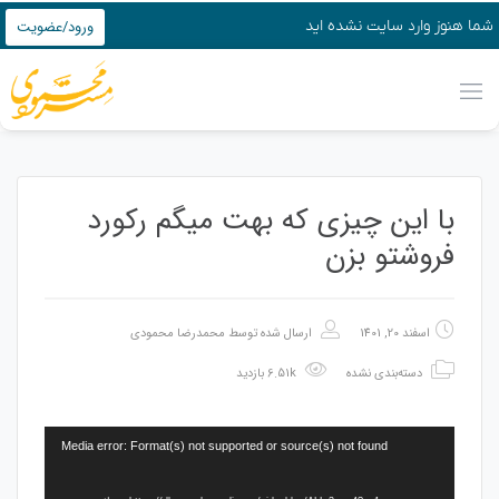
شما هنوز وارد سایت نشده اید
ورود/عضویت
با این چیزی که بهت میگم رکورد
فروشتو بزن
اسفند 20, 1401
ارسال شده توسط
محمدرضا محمودی
دسته‌بندی نشده
6.51k بازدید
نمایشگر
Media error: Format(s) not supported or source(s) not found
ویدیو