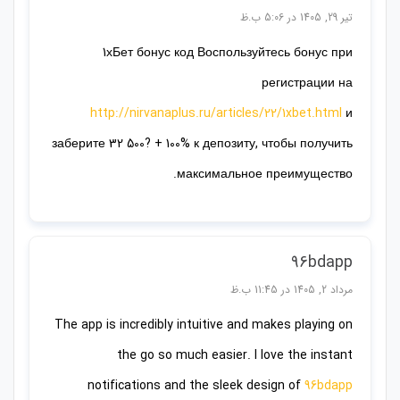
تیر 29, 1405 در 5:06 ب.ظ
1хБет бонус код Воспользуйтесь бонус при
регистрации на
http://nirvanaplus.ru/articles/22/1xbet.html
и
заберите 32 500? + 100% к депозиту, чтобы получить
максимальное преимущество.
96bdapp
مرداد 2, 1405 در 11:45 ب.ظ
The app is incredibly intuitive and makes playing on
the go so much easier. I love the instant
notifications and the sleek design of
96bdapp