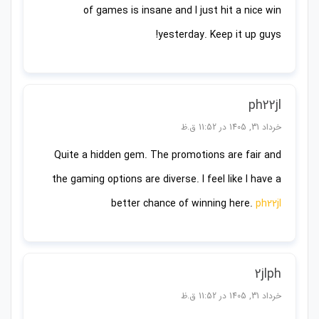
of games is insane and I just hit a nice win
yesterday. Keep it up guys!
ph22jl
خرداد 31, 1405 در 11:52 ق.ظ
Quite a hidden gem. The promotions are fair and
the gaming options are diverse. I feel like I have a
better chance of winning here.
ph22jl
2jlph
خرداد 31, 1405 در 11:52 ق.ظ