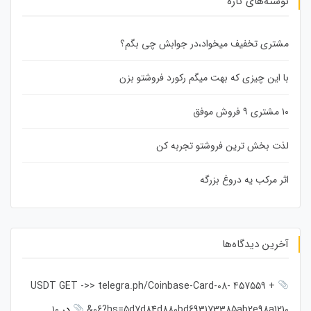
نوشته‌های تازه
مشتری تخفیف میخواد،در جوابش چی بگم؟
با این چیزی که بهت میگم رکورد فروشتو بزن
۱۰ مشتری ۹ فروش موفق
لذت بخش ترین فروشتو تجربه کن
اثر مرکب یه دروغ بزرگه
آخرین دیدگاه‌ها
+ 457559 USDT GET ->> telegra.ph/Coinbase-Card-08-
06?hs=5d7d84d880bd693173385ab2e98a1210&
در
۱۰