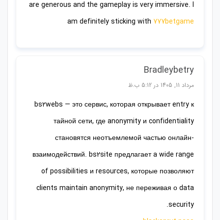
are generous and the gameplay is very immersive. I
am definitely sticking with
777betgame
Bradleybetry
مرداد 11, 1405 در 5:12 ب.ظ
bs2webs — это сервис, которая открывает entry к
тайной сети, где anonymity и confidentiality
становятся неотъемлемой частью онлайн-
взаимодействий. bs2site предлагает a wide range
of possibilities и resources, которые позволяют
clients maintain anonymity, не переживая о data
security.