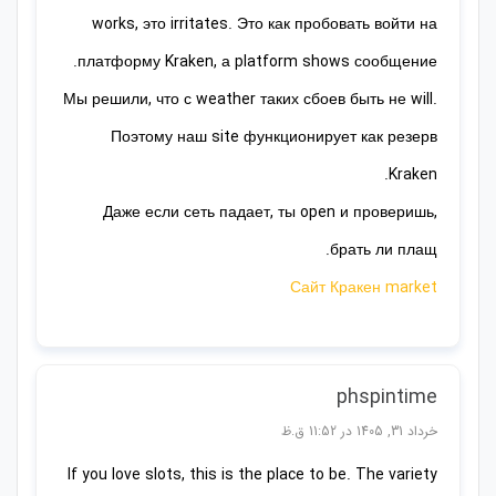
works, это irritates. Это как пробовать войти на
платформу Kraken, а platform shows сообщение.
Мы решили, что с weather таких сбоев быть не will.
Поэтому наш site функционирует как резерв
Kraken.
Даже если сеть падает, ты open и проверишь,
брать ли плащ.
Сайт Кракен market
phspintime
خرداد 31, 1405 در 11:52 ق.ظ
If you love slots, this is the place to be. The variety